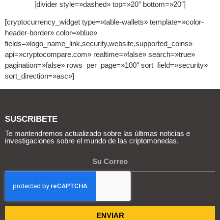
[divider style=»dashed» top=»20″ bottom=»20″]
[cryptocurrency_widget type=»table-wallets» template=»color-
header-border» color=»blue»
fields=»logo_name_link,security,website,supported_coins»
api=»cryptocompare.com» realtime=»false» search=»true»
pagination=»false» rows_per_page=»100″ sort_field=»security»
sort_direction=»asc»]
SUSCRIBETE
Te mantendremos actualizado sobre las últimas noticias e
investigaciones sobre el mundo de las criptomonedas.
ENVIAR