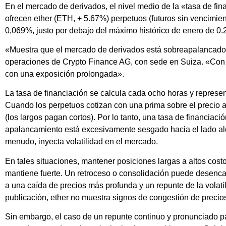
En el mercado de derivados, el nivel medio de la «tasa de fin
ofrecen ether (ETH, + 5.67%) perpetuos (futuros sin vencimi
0,069%, justo por debajo del máximo histórico de enero de 0.
«Muestra que el mercado de derivados está sobreapalancado»,
operaciones de Crypto Finance AG, con sede en Suiza. «Con 
con una exposición prolongada».
La tasa de financiación se calcula cada ocho horas y represen
Cuando los perpetuos cotizan con una prima sobre el precio al
(los largos pagan cortos). Por lo tanto, una tasa de financiac
apalancamiento está excesivamente sesgado hacia el lado alc
menudo, inyecta volatilidad en el mercado.
En tales situaciones, mantener posiciones largas a altos costos
mantiene fuerte. Un retroceso o consolidación puede desencad
a una caída de precios más profunda y un repunte de la volati
publicación, ether no muestra signos de congestión de precio
Sin embargo, el caso de un repunte continuo y pronunciado p