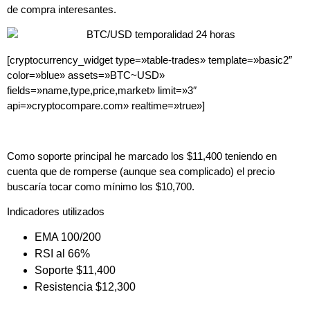
de compra interesantes.
[cryptocurrency_widget type=»table-trades» template=»basic2″
color=»blue» assets=»BTC~USD»
fields=»name,type,price,market» limit=»3″
api=»cryptocompare.com» realtime=»true»]
Como soporte principal he marcado los $11,400 teniendo en
cuenta que de romperse (aunque sea complicado) el precio
buscaría tocar como mínimo los $10,700.
Indicadores utilizados
EMA 100/200
RSI al 66%
Soporte $11,400
Resistencia $12,300