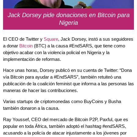
Jack Dorsey pide donaciones en Bitcoin para
Nigeria
El CEO de Twitter y
Square
, Jack Dorsey, instó a sus seguidores
a donar
Bitcoin
(BTC) a la causa #EndSARS, que tiene como
objetivo acabar con la violencia policial en Nigeria y la
implementación de reformas.
Hace unas horas, Dorsey publicó en su cuenta de Twitter: “Dona
vía Bitcoin para ayudar a #EndSARS”, también retuiteó una
publicación de la coalición feminist que informa a las personas las
maneras de hacer las contribuciones.
Varias startups de criptomonedas como BuyCoins y Busha
también donaron a la causa.
Ray Youssef, CEO del mercado de Bitcoin P2P, Paxful, que es
popular en toda África, también adoptó el hashtag #endSARS,
acusando a la policía de atacar injustamente a los jóvenes por