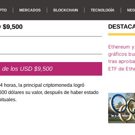
PTO
MERCADOS
BLOCKCHAIN
TECNOLOGÍA
NEG
D $9,500
DESTAC
ca de los USD $9,500
4 horas, la principal criptomoneda logró
600 dólares su valor, después de haber estado
bituales.