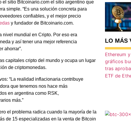
el sitio Bitcoinario.com el sitio argentino que
ra simple. “Es una solución concreta para
roveedores confiables, y el mejor precio
edas
y fundador de Bitcoinario.com.
 nivel mundial en Cripto. Por eso era
LO MÁS 
oneda y así tener una mejor referencia
r ahorrar”.
s capitales cripto del mundo y ocupa un lugar
ción de criptomonedas.
ivos:
“La realidad inflacionaria contribuye
edora que tenemos nos hace más
idos en argentina como RSK,
arios más.”
o el problema radica cuando la mayoría de la
s de 15 especializadas en la venta de Bitcoin