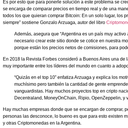
Es por esto que para ponerle solución a este problema se creo 
se encarga de comparar precios en tiempo real y de una mane
todos los que quieran comprar Bitcoin: En un solo lugar, los p
siempre” sostiene Gonzalo Arzuaga, autor del libro
Criptomon
Además, asegura que “Argentina es un país muy activo a
necesario crear este sitio donde se cotice en nuestra m
porque están los precios netos de comisiones, para pode
En 2018 la Revista Forbes consideró a Buenos Aires una de la
muy importante entre los líderes del mundo en cuanto a adop
“Quizás en el top 10”
enfatiza Arzuaga y explica los mot
muchísimo pero también la cantidad de gente emprend
vanguardistas. Hay muchos proyectos top en cripto nac
Decentraland, MoneyOnChain, Ripio, OpenZeppelin, y v
Hay muchas empresas donde que se encargan de comprar, per
personas las desconoce, lo bueno es que para esto existen má
y otras Criptomonedas en la Argentina.