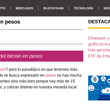
PTO
MERCADOS
BLOCKCHAIN
TECNOLOGÍA
NEG
 en pesos
DESTAC
 del bitcoin en pesos
coin
? pero lo paradójico es que tenemos más
ando se busca expresarlo en
pesos
no hay mucha
stentes sino más bien porque hay más de 15
, y cotizan distinto en nuestra moneda local.