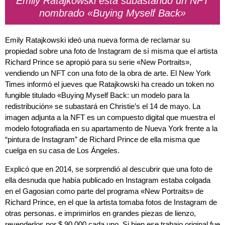
Emily Ratajkowski está subastando un NFT
nombrado «Buying Myself Back»
Emily Ratajkowski ideó una nueva forma de reclamar su
propiedad sobre una foto de Instagram de sí misma que el artista
Richard Prince se apropió para su serie «New Portraits»,
vendiendo un NFT con una foto de la obra de arte. El New York
Times informó el jueves que Ratajkowski ha creado un token no
fungible titulado «Buying Myself Back: un modelo para la
redistribución» se subastará en Christie’s el 14 de mayo. La
imagen adjunta a la NFT es un compuesto digital que muestra el
modelo fotografiada en su apartamento de Nueva York frente a la
“pintura de Instagram” de Richard Prince de ella misma que
cuelga en su casa de Los Ángeles.
Explicó que en 2014, se sorprendió al descubrir que una foto de
ella desnuda que había publicado en Instagram estaba colgada
en el Gagosian como parte del programa «New Portraits» de
Richard Prince, en el que la artista tomaba fotos de Instagram de
otras personas. e imprimirlos en grandes piezas de lienzo,
revenderlos por $ 90.000 cada uno. Si bien ese trabajo original fue