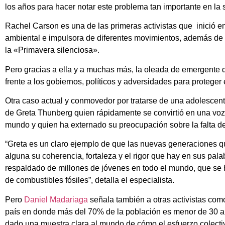
los años para hacer notar este problema tan importante en la 
Rachel Carson es una de las primeras activistas que inició e
ambiental e impulsora de diferentes movimientos, además de 
la «Primavera silenciosa».
Pero gracias a ella y a muchas más, la oleada de emergente 
frente a los gobiernos, políticos y adversidades para proteger e
Otra caso actual y conmovedor por tratarse de una adolesce
de Greta Thunberg quien rápidamente se convirtió en una voz
mundo y quien ha externado su preocupación sobre la falta de 
“Greta es un claro ejemplo de que las nuevas generaciones q
alguna su coherencia, fortaleza y el rigor que hay en sus pal
respaldado de millones de jóvenes en todo el mundo, que se 
de combustibles fósiles”, detalla el especialista.
Pero
Daniel Madariaga
señala también a otras activistas com
país en donde más del 70% de la población es menor de 30 
dado una muestra clara al mundo de cómo el esfuerzo colecti