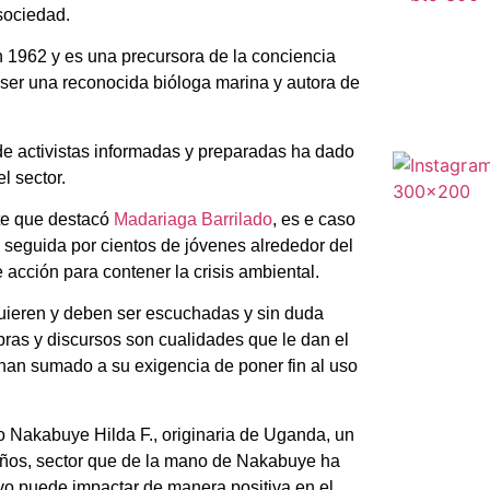
sociedad.
n 1962 y es una precursora de la conciencia
ser una reconocida bióloga marina y autora de
de activistas informadas y preparadas ha dado
l sector.
nte que destacó
Madariaga Barrilado
, es e caso
 seguida por cientos de jóvenes alrededor del
acción para contener la crisis ambiental.
uieren y deben ser escuchadas y sin duda
abras y discursos son cualidades que le dan el
han sumado a su exigencia de poner fin al uso
o Nakabuye Hilda F., originaria de Uganda, un
años, sector que de la mano de Nakabuye ha
vo puede impactar de manera positiva en el