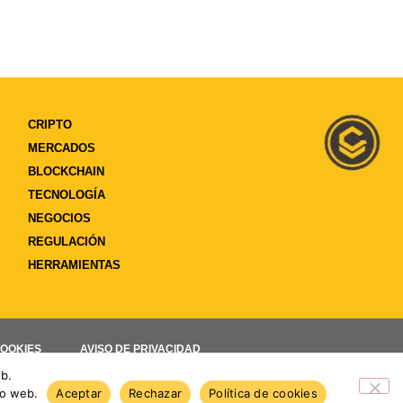
CRIPTO
MERCADOS
BLOCKCHAIN
TECNOLOGÍA
NEGOCIOS
REGULACIÓN
HERRAMIENTAS
COOKIES
AVISO DE PRIVACIDAD
eb.
io web.
Aceptar
Rechazar
Política de cookies
Venezuela entra entre los lí